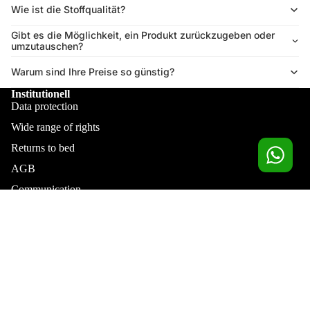
Wie ist die Stoffqualität?
Gibt es die Möglichkeit, ein Produkt zurückzugeben oder
umzutauschen?
Warum sind Ihre Preise so günstig?
Institutionell
Data protection
Wide range of rights
Returns to bed
AGB
Communication
Kundenbeziehungen
Order now
Sale price
€29,90
Regular price
€39,90
Profile
Kontakt
Erhalten Sie die unumgänglichen Neuigkeiten vor allen anderen...
Email