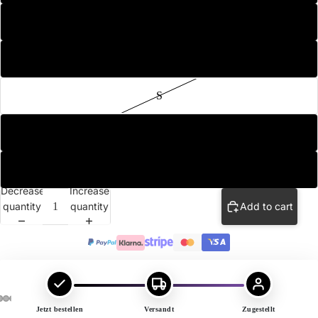
L
M
Sakko
Sichere dir 10€ Rabatt auf deine
S
erste Bestellung!
Jetzt registrieren und Rabatt sichern
XL
:
:
:
00
00
04
54
Days
Hrs
Mins
Secs
XXL
Decrease
Increase
quantity
quantity
Add to cart
Rabattcode anzeigen
Jetzt bestellen
Versandt
Zugestellt